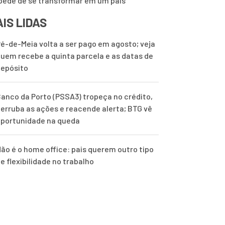
pede de se transformar em um país
IS LIDAS
é-de-Meia volta a ser pago em agosto; veja
uem recebe a quinta parcela e as datas de
epósito
anco da Porto (PSSA3) tropeça no crédito,
erruba as ações e reacende alerta; BTG vê
portunidade na queda
ão é o home office: pais querem outro tipo
e flexibilidade no trabalho