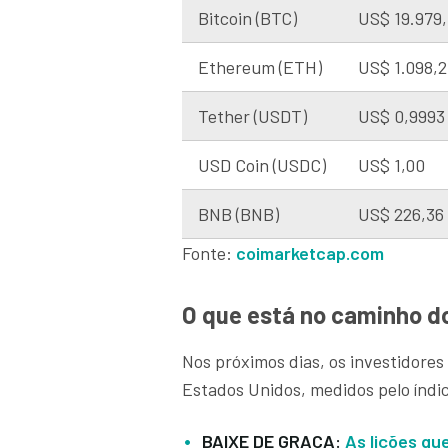
Bitcoin (BTC)
US$ 19.979,
Ethereum (ETH)
US$ 1.098,
Tether (USDT)
US$ 0,9993
USD Coin (USDC)
US$ 1,00
BNB (BNB)
US$ 226,36
Fonte:
coimarketcap.com
O que está no caminho d
Nos próximos dias, os investidores
Estados Unidos, medidos pelo índic
BAIXE DE GRAÇA:
As lições q