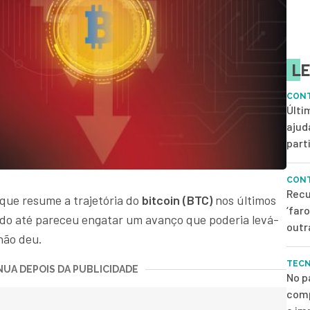
LE
CONT
Últi
ajud
parti
CONT
Recu
 que resume a trajetória do
bitcoin (BTC)
nos últimos
‘far
o até pareceu engatar um avanço que poderia levá-
outr
 não deu.
TEC
UA DEPOIS DA PUBLICIDADE
No p
comp