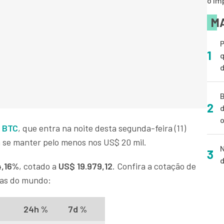
o im
MA
P
1
q
d
B
2
d
o
o BTC
, que entra na noite desta segunda-feira (11)
 se manter pelo menos nos US$ 20 mil.
N
3
d
4,16%
, cotado a
US$ 19.979,12
. Confira a cotação de
das do mundo:
24h %
7d %