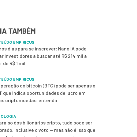
IA TAMBÉM
EÚDO EMPIRICUS
mos dias para se inscrever: Nano IA pode
ar investidores a buscar até R$ 214 mil a
r de R$ 1 mil
EÚDO EMPIRICUS
peração do bitcoin (BTC) pode ser apenas o
ol’ que indica oportunidades de lucro em
as criptomoedas; entenda
NOLOGIA
araíso dos bilionários cripto, tudo pode ser
rado, inclusive o voto — mas não é isso que