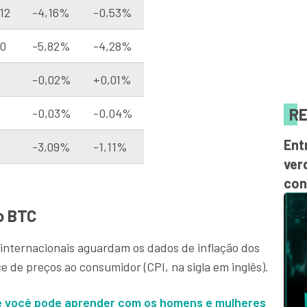
12
-4,16%
-0,53%
20
-5,82%
-4,28%
-0,02%
+0,01%
RE
-0,03%
-0,04%
Ent
-3,09%
-1,11%
ver
con
o BTC
 internacionais aguardam os dados de inflação dos
e de preços ao consumidor (CPI, na sigla em inglês).
ue você pode aprender com os homens e mulheres