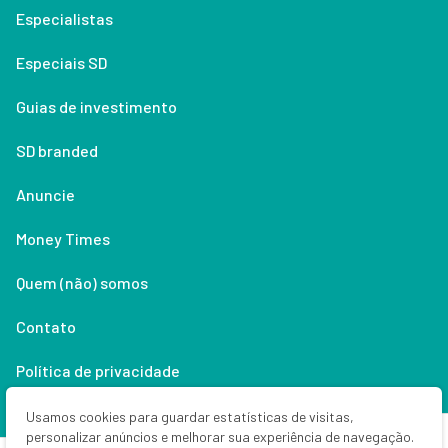
Especialistas
Especiais SD
Guias de investimento
SD branded
Anuncie
Money Times
Quem (não) somos
Contato
Política de privacidade
Lifestyle
Usamos cookies para guardar estatísticas de visitas,
personalizar anúncios e melhorar sua experiência de navegação.