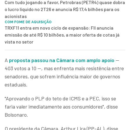
Com tudo jogando a favor, Petrobras (PETR4) quase dobra
o lucro líquido no 2T26 e anuncia R$ 17,4 bilhões para os
acionistas
COM FOME DE AQUISIÇÃO
TRXF11 entra em novo ciclo de expansão: FII anuncia
emissão de até R$ 10 bilhões, a maior oferta de cotas já
vista no setor
A
proposta passou na Câmara com amplo apoio
—
403 votos a 10 —, mas enfrenta mais resistência entre
senadores, que sofrem influência maior de governos
estaduais.
"Aprovando o PLP do teto de ICMS e a PEC, isso se
faria valer imediatamente aos consumidores", disse
Bolsonaro.
O presidente da Câmara, Arthur Lira (PP-AL), disse