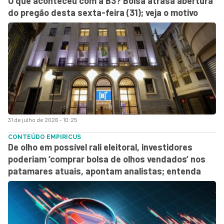
O que aconteceu com a B3? Bolsa atrasa abertura
do pregão desta sexta-feira (31); veja o motivo
31 de julho de 2026 - 10:25
CONTEÚDO EMPIRICUS
De olho em possível rali eleitoral, investidores
poderiam ‘comprar bolsa de olhos vendados’ nos
patamares atuais, apontam analistas; entenda