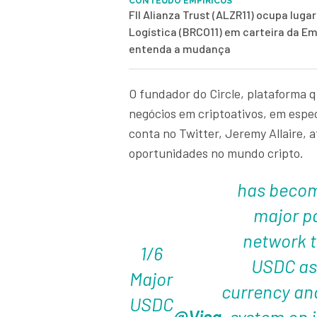
CONTEÚDO EMPIRICUS
FII Alianza Trust (ALZR11) ocupa luga
Logística (BRCO11) em carteira da Em
entenda a mudança
O fundador do Circle, plataforma q
negócios em criptoativos, em espe
conta no Twitter, Jeremy Allaire, 
oportunidades no mundo cripto.
has become
major p
network t
1/6
USDC as 
Major
currency an
USDC
@Visa
system on i