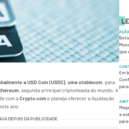
LE
AÇÃO
Bets
Mund
que 
CONT
Em b
Conf
globalmente a USD Coin (USDC), uma
stablecoin
, para
para
thereum
, segunda principal criptomoeda do mundo. A
ade com a
Crypto.com
e planeja oferecer a liquidação
JUNT
este ano.
Maga
a es
UA DEPOIS DA PUBLICIDADE
páre