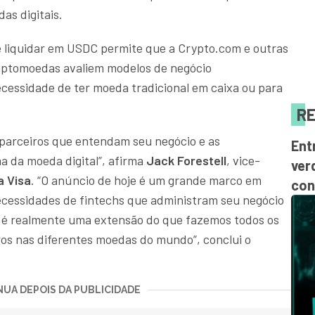
s digitais.
e liquidar em USDC permite que a Crypto.com e outras
iptomoedas avaliem modelos de negócio
essidade de ter moeda tradicional em caixa ou para
RE
 parceiros que entendam seu negócio e as
Ent
a da moeda digital”, afirma
Jack Forestell
, vice-
ver
a Visa
. “O anúncio de hoje é um grande marco em
con
ecessidades de fintechs que administram seu negócio
e é realmente uma extensão do que fazemos todos os
ros nas diferentes moedas do mundo”, conclui o
UA DEPOIS DA PUBLICIDADE