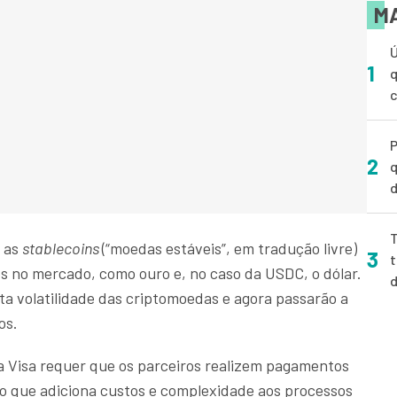
MA
Ú
1
q
P
2
q
d
T
, as
stablecoins
(“moedas estáveis”, em tradução livre)
3
t
os no mercado, como ouro e, no caso da USDC, o dólar.
lta volatilidade das criptomoedas e agora passarão a
os.
a Visa requer que os parceiros realizem pagamentos
 o que adiciona custos e complexidade aos processos