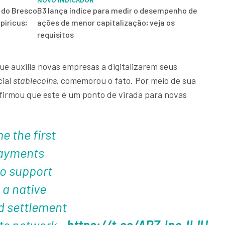
NOVO INDICADOR
r do Bresco
B3 lança índice para medir o desempenho de
piricus;
ações de menor capitalização; veja os
requisitos
ue auxilia novas empresas a digitalizarem seus
cial
stablecoins,
comemorou o fato. Por meio de sua
afirmou que este é um ponto de virada para novas
 the first
ayments
o support
a native
d settlement
ts network.
https://t.co/APZJpeJIJU