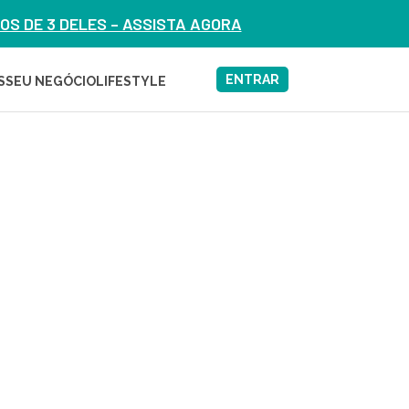
S DE 3 DELES – ASSISTA AGORA
ENTRAR
S
SEU NEGÓCIO
LIFESTYLE