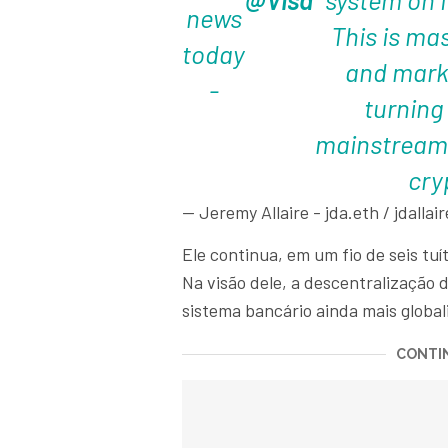
news
This is ma
today
and mark
-
turning 
mainstream 
cry
— Jeremy Allaire - jda.eth / jdallair
Ele continua, em um fio de seis tuít
Na visão dele, a descentralização
sistema bancário ainda mais globali
CONTIN