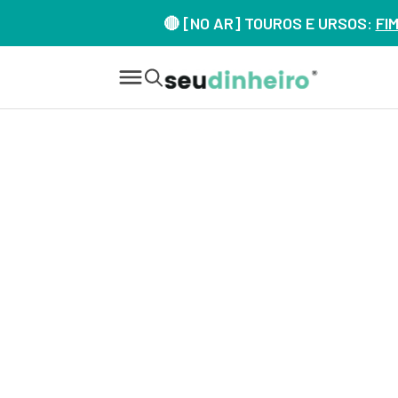
🔴 [NO AR] TOUROS E URSOS:
FI