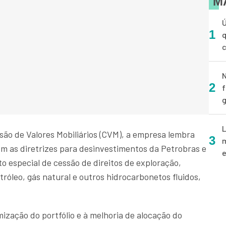
M
Ú
1
q
N
2
f
g
L
são de Valores Mobiliários (CVM), a empresa lembra
3
m
om as diretrizes para desinvestimentos da Petrobras e
e
 especial de cessão de direitos de exploração,
óleo, gás natural e outros hidrocarbonetos fluidos,
mização do portfólio e à melhoria de alocação do