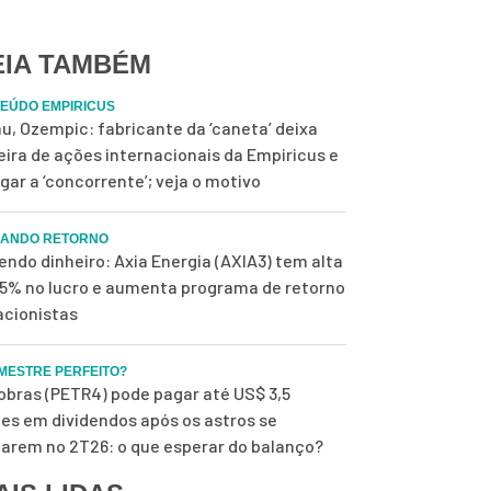
EIA TAMBÉM
EÚDO EMPIRICUS
u, Ozempic: fabricante da ‘caneta’ deixa
eira de ações internacionais da Empiricus e
ugar a ‘concorrente’; veja o motivo
ANDO RETORNO
endo dinheiro: Axia Energia (AXIA3) tem alta
,5% no lucro e aumenta programa de retorno
acionistas
IMESTRE PERFEITO?
obras (PETR4) pode pagar até US$ 3,5
ões em dividendos após os astros se
harem no 2T26: o que esperar do balanço?