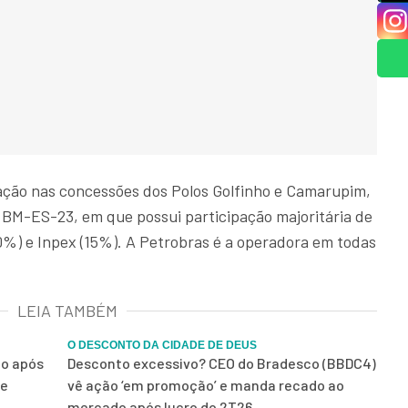
ação nas concessões dos Polos Golfinho e Camarupim,
 BM-ES-23, em que possui participação majoritária de
%) e Inpex (15%). A Petrobras é a operadora em todas
LEIA TAMBÉM
O DESCONTO DA CIDADE DE DEUS
mo após
Desconto excessivo? CEO do Bradesco (BBDC4)
ue
vê ação ‘em promoção’ e manda recado ao
mercado após lucro do 2T26