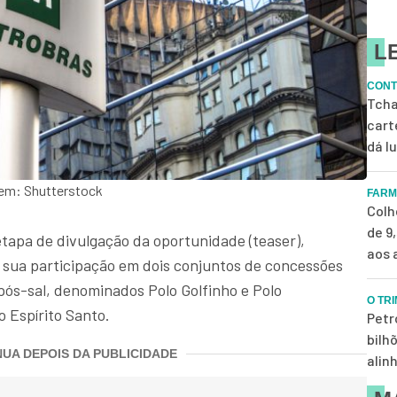
L
CONT
Tcha
cart
dá l
gem: Shutterstock
FARM
Colh
de 9
etapa de divulgação da oportunidade (teaser),
aos 
e sua participação em dois conjuntos de concessões
ós-sal, denominados Polo Golfinho e Polo
O TR
 Espírito Santo.
Petr
bilh
UA DEPOIS DA PUBLICIDADE
alin