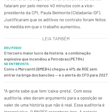
falaram por pelo menos 40 minutos com a vice-
presidente da CPI, Paula Belmonte (Cidadania-DF).
Justificaram que os aditivos no contrato foram feitos
na medida em que o trabalho aumentou.
LEIA TAMBÉM
DEU PÓDIO
O terceiro maior lucro da história: a combinação
explosiva que incendiou a Petrobras (PETR4)
SD ENTREVISTA
Como o Mercantil (BMEB4) chegou a 41% de ROE sem
entrar na briga dos bancões — e o alerta do CFO para 2027
"A gente sabe que tem 'caixa-preta'. Com essa
auditoria, eles deram argumento para a oposição se
valer de uma história que não é real. Essa auditoria é
inconclusiva. O BNDES reconhece isso. A própria