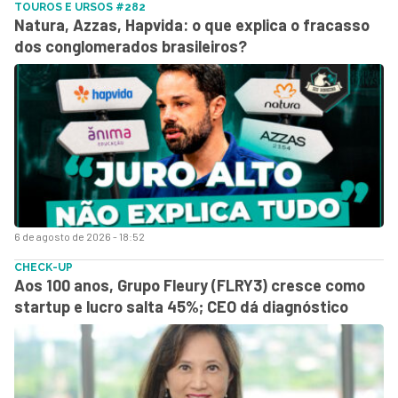
TOUROS E URSOS #282
Natura, Azzas, Hapvida: o que explica o fracasso
dos conglomerados brasileiros?
6 de agosto de 2026 - 18:52
CHECK-UP
Aos 100 anos, Grupo Fleury (FLRY3) cresce como
startup e lucro salta 45%; CEO dá diagnóstico