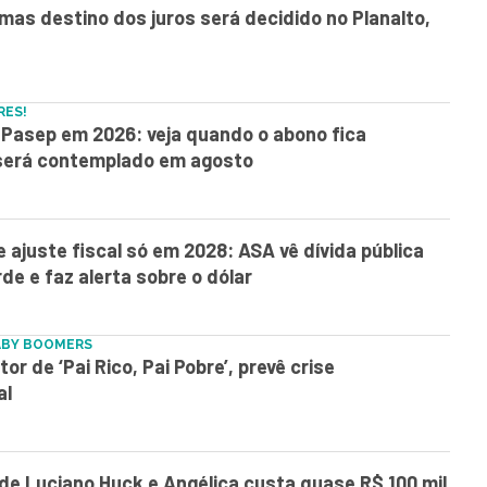
, mas destino dos juros será decidido no Planalto,
RES!
Pasep em 2026: veja quando o abono fica
 será contemplado em agosto
e ajuste fiscal só em 2028: ASA vê dívida pública
rde e faz alerta sobre o dólar
ABY BOOMERS
or de ‘Pai Rico, Pai Pobre’, prevê crise
al
 de Luciano Huck e Angélica custa quase R$ 100 mil