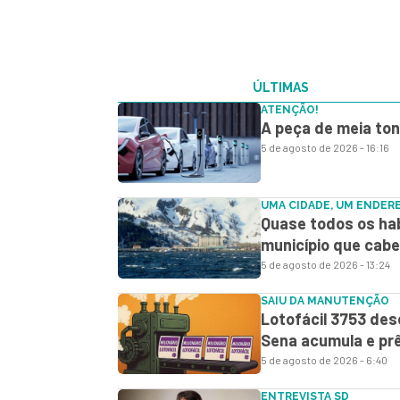
ÚLTIMAS
ATENÇÃO!
A peça de meia ton
5 de agosto de 2026 - 16:16
UMA CIDADE, UM ENDER
Quase todos os hab
município que cabe
5 de agosto de 2026 - 13:24
SAIU DA MANUTENÇÃO
Lotofácil 3753 des
Sena acumula e prê
5 de agosto de 2026 - 6:40
ENTREVISTA SD