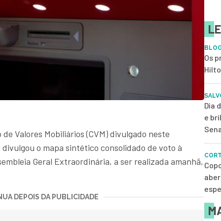
LE
BLOG
Os p
Hilt
SALV
Dia 
e br
Sena
e Valores Mobiliários (CVM) divulgado neste
 divulgou o mapa sintético consolidado de voto à
CORT
sembleia Geral Extraordinária, a ser realizada amanhã,
Copo
aber
espe
UA DEPOIS DA PUBLICIDADE
MA