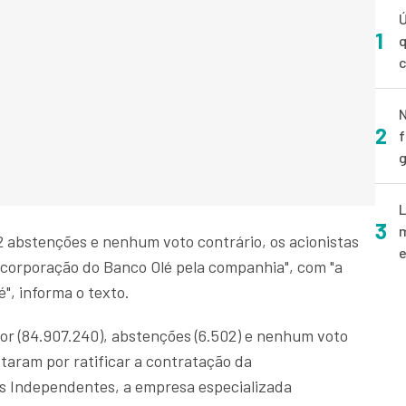
Ú
1
q
N
2
f
g
L
3
m
2 abstenções e nenhum voto contrário, os acionistas
e
ncorporação do Banco Olé pela companhia", com "a
", informa o texto.
r (84.907.240), abstenções (6.502) e nenhum voto
taram por ratificar a contratação da
 Independentes, a empresa especializada