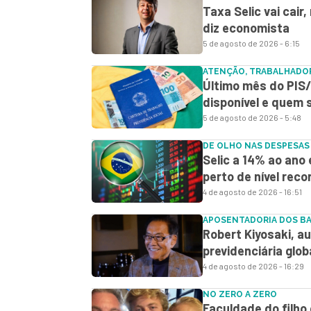
Taxa Selic vai cair
diz economista
5 de agosto de 2026 - 6:15
ATENÇÃO, TRABALHADO
Último mês do PIS/
disponível e quem
5 de agosto de 2026 - 5:48
DE OLHO NAS DESPESAS
Selic a 14% ao ano 
perto de nível reco
4 de agosto de 2026 - 16:51
APOSENTADORIA DOS B
Robert Kiyosaki, aut
previdenciária glob
4 de agosto de 2026 - 16:29
NO ZERO A ZERO
Faculdade do filho