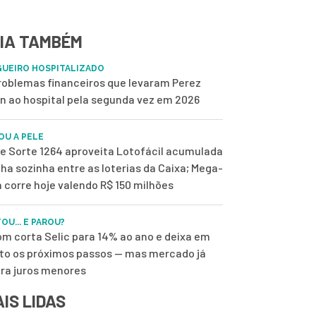
IA TAMBÉM
UEIRO HOSPITALIZADO
roblemas financeiros que levaram Perez
on ao hospital pela segunda vez em 2026
OU A PELE
de Sorte 1264 aproveita Lotofácil acumulada
ilha sozinha entre as loterias da Caixa; Mega-
 corre hoje valendo R$ 150 milhões
OU... E PAROU?
m corta Selic para 14% ao ano e deixa em
to os próximos passos — mas mercado já
ra juros menores
IS LIDAS