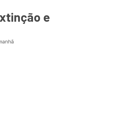
xtinção e
amanhã