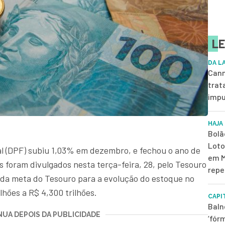
LE
DA L
Cann
trat
impu
HAJA
Bolã
Loto
al (DPF) subiu 1,03% em dezembro, e fechou o ano de
em M
s foram divulgados nesta terça-feira, 28, pelo Tesouro
repe
o da meta do Tesouro para a evolução do estoque no
lhões a R$ 4,300 trilhões.
CAPI
Baln
UA DEPOIS DA PUBLICIDADE
‘fór