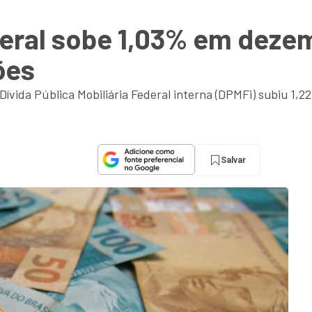
deral sobe 1,03% em dezem
ões
 A Dívida Pública Mobiliária Federal interna (DPMFi) subiu 
Salvar