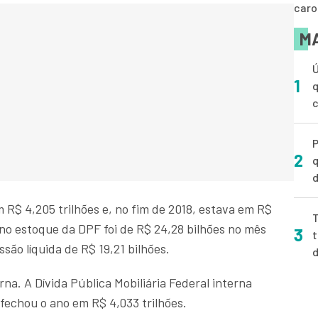
caro
MA
Ú
1
q
P
2
q
d
R$ 4,205 trilhões e, no fim de 2018, estava em R$
T
s no estoque da DPF foi de R$ 24,28 bilhões no mês
3
t
ão líquida de R$ 19,21 bilhões.
erna. A Dívida Pública Mobiliária Federal interna
echou o ano em R$ 4,033 trilhões.