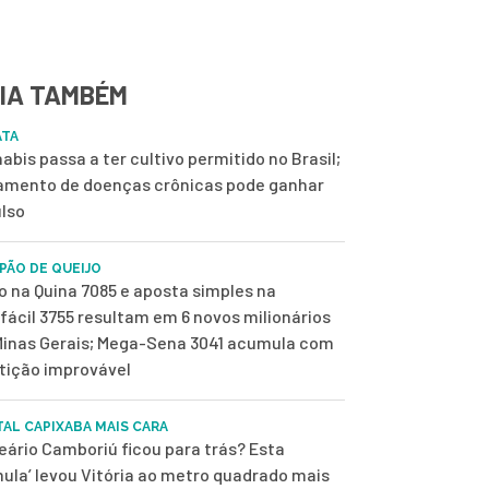
IA TAMBÉM
ATA
abis passa a ter cultivo permitido no Brasil;
amento de doenças crônicas pode ganhar
lso
 PÃO DE QUEIJO
o na Quina 7085 e aposta simples na
fácil 3755 resultam em 6 novos milionários
inas Gerais; Mega-Sena 3041 acumula com
tição improvável
TAL CAPIXABA MAIS CARA
eário Camboriú ficou para trás? Esta
mula’ levou Vitória ao metro quadrado mais