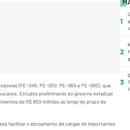
MA
Ú
1
q
N
2
f
g
Q
3
T
o rodovias (PE-045, PE-050, PE-060 e PE-090), que
ucanos. Estudos preliminares do governo estadual
imentos de R$ 850 milhões ao longo do prazo de
ssa facilitar o escoamento de cargas de importantes