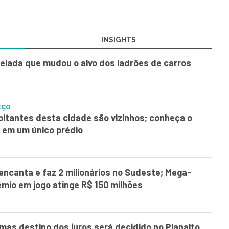
IN$IGHTS
elada que mudou o alvo dos ladrões de carros
EÇO
itantes desta cidade são vizinhos; conheça o
 em um único prédio
encanta e faz 2 milionários no Sudeste; Mega-
mio em jogo atinge R$ 150 milhões
, mas destino dos juros será decidido no Planalto,