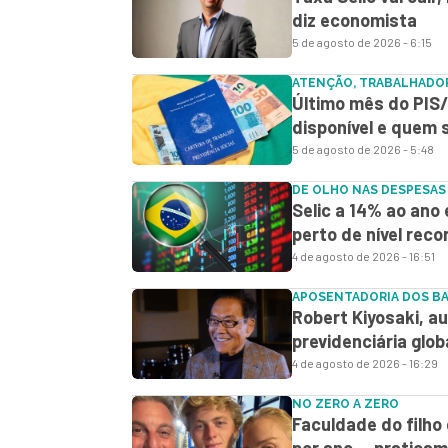
diz economista
5 de agosto de 2026 - 6:15
ATENÇÃO, TRABALHADO
Último mês do PIS/
disponível e quem
5 de agosto de 2026 - 5:48
DE OLHO NAS DESPESAS
Selic a 14% ao ano 
perto de nível reco
4 de agosto de 2026 - 16:51
APOSENTADORIA DOS B
Robert Kiyosaki, aut
previdenciária glob
4 de agosto de 2026 - 16:29
NO ZERO A ZERO
Faculdade do filho