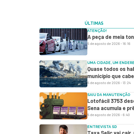
ÚLTIMAS
ATENÇÃO!
A peça de meia ton
5 de agosto de 2026 - 16:16
UMA CIDADE, UM ENDER
Quase todos os hab
município que cabe
5 de agosto de 2026 - 13:24
SAIU DA MANUTENÇÃO
Lotofácil 3753 des
Sena acumula e prê
5 de agosto de 2026 - 6:40
ENTREVISTA SD
Taxa Selic vai cair