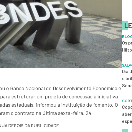
LE
BLOG
Os p
Hilt
SALV
Dia 
e br
Sena
ou o Banco Nacional de Desenvolvimento Econômico e
para estruturar um projeto de concessão à iniciativa
CORT
adas estaduais, informou a instituição de fomento. O
Copo
ram o contrato na última sexta-feira, 24.
aber
espe
UA DEPOIS DA PUBLICIDADE