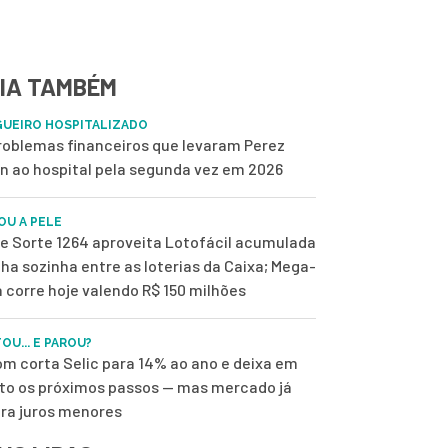
IA TAMBÉM
UEIRO HOSPITALIZADO
roblemas financeiros que levaram Perez
on ao hospital pela segunda vez em 2026
OU A PELE
de Sorte 1264 aproveita Lotofácil acumulada
ilha sozinha entre as loterias da Caixa; Mega-
 corre hoje valendo R$ 150 milhões
OU... E PAROU?
m corta Selic para 14% ao ano e deixa em
to os próximos passos — mas mercado já
ra juros menores