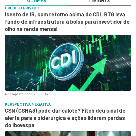
ÚLTIMAS
IN$IGHTS
CRÉDITO PRIVADO
Isento de IR, com retorno acima do CDI: BTG leva
fundo de infraestrutura à bolsa para investidor de
olho na renda mensal
4 de agosto de 2026 - 9:05
PERSPECTIVA NEGATIVA
CSN (CSNA3) pode dar calote? Fitch deu sinal de
alerta para a siderúrgica e ações lideram perdas
do Ibovespa