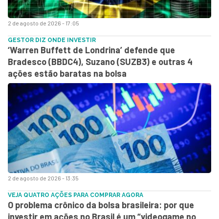
2 de agosto de 2026 - 17:05
GESTOR DIZ ONDE INVESTIR
‘Warren Buffett de Londrina’ defende que
Bradesco (BBDC4), Suzano (SUZB3) e outras 4
ações estão baratas na bolsa
2 de agosto de 2026 - 13:35
VEJA QUATRO AÇÕES PARA COMPRAR AGORA
O problema crônico da bolsa brasileira: por que
investir em ações no Brasil é um “videogame no