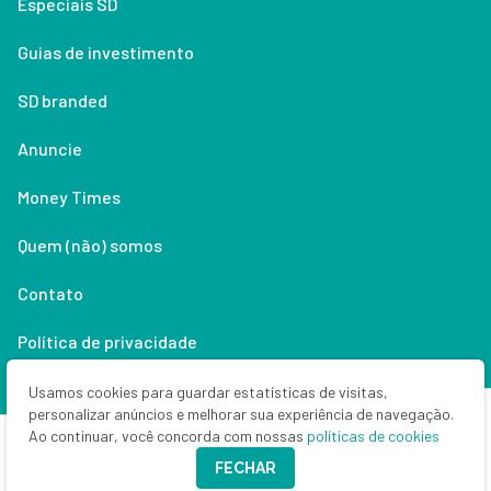
Especiais SD
Guias de investimento
SD branded
Anuncie
Money Times
Quem (não) somos
Contato
Política de privacidade
Lifestyle
Usamos cookies para guardar estatísticas de visitas,
personalizar anúncios e melhorar sua experiência de navegação.
Ao continuar, você concorda com nossas
políticas de cookies
Copyright © 2026 Seu Dinheiro. Todos os direitos reservados.
FECHAR
CNPJ: 33.523.405/0001-63