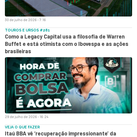
30 de julho de 2026 - 7:16
TOUROS E URSOS #281
Como a Legacy Capital usa a filosofia de Warren
Buffet e está otimista com o Ibovespa e as ações
brasileiras
29 de julho de 2026 - 16:24
VEJA O QUE FAZER
Itaú BBA vê ‘recuperação impressionante’ da