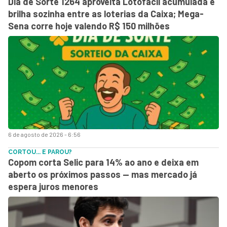
Dia de Sorte 1264 aproveita Lotofácil acumulada e
brilha sozinha entre as loterias da Caixa; Mega-
Sena corre hoje valendo R$ 150 milhões
6 de agosto de 2026 - 6:56
CORTOU... E PAROU?
Copom corta Selic para 14% ao ano e deixa em
aberto os próximos passos — mas mercado já
espera juros menores