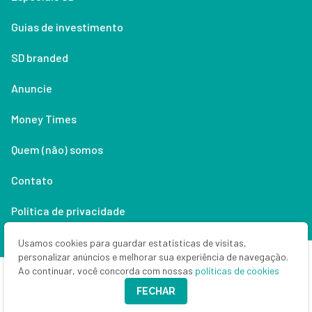
Guias de investimento
SD branded
Anuncie
Money Times
Quem (não) somos
Contato
Política de privacidade
Lifestyle
Usamos cookies para guardar estatísticas de visitas,
personalizar anúncios e melhorar sua experiência de navegação.
Ao continuar, você concorda com nossas
políticas de cookies
Copyright © 2026 Seu Dinheiro. Todos os direitos reservados.
FECHAR
CNPJ: 33.523.405/0001-63