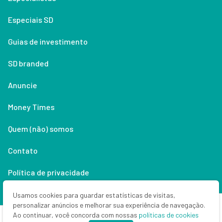
Especiais SD
Guias de investimento
SD branded
Anuncie
Money Times
Quem (não) somos
Contato
Política de privacidade
Lifestyle
Usamos cookies para guardar estatísticas de visitas,
personalizar anúncios e melhorar sua experiência de navegação.
Ao continuar, você concorda com nossas
políticas de cookies