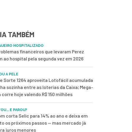
IA TAMBÉM
UEIRO HOSPITALIZADO
roblemas financeiros que levaram Perez
on ao hospital pela segunda vez em 2026
OU A PELE
de Sorte 1264 aproveita Lotofácil acumulada
ilha sozinha entre as loterias da Caixa; Mega-
 corre hoje valendo R$ 150 milhões
OU... E PAROU?
m corta Selic para 14% ao ano e deixa em
to os próximos passos — mas mercado já
ra juros menores