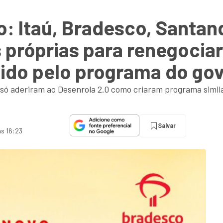
o: Itaú, Bradesco, Santa
s próprias para renegociar
dido pelo programa do go
ó aderiram ao Desenrola 2.0 como criaram programa similar
Salvar
às 16:23