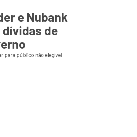
nder e Nubank
 dívidas de
verno
 para público não elegível