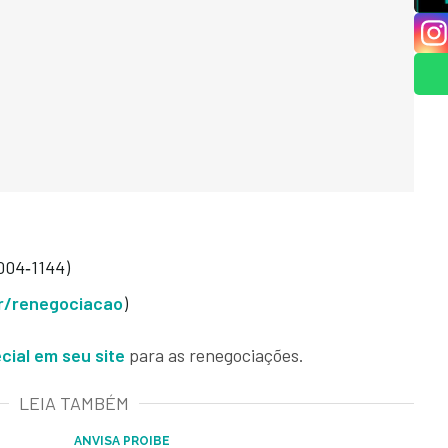
004‑1144)
r/renegociacao
)
cial em seu site
para as renegociações.
LEIA TAMBÉM
ANVISA PROIBE