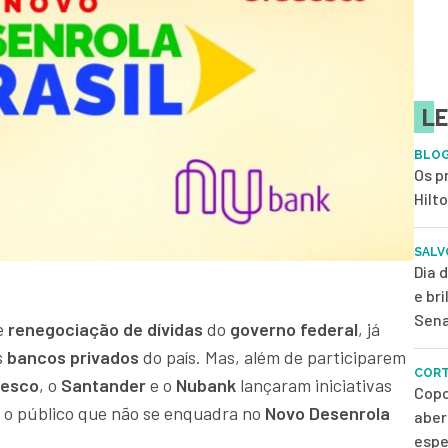
LE
BLOG
Os p
Hilt
SALV
Dia 
e br
Sena
e
renegociação de dívidas
do
governo federal
, já
s
bancos privados
do país. Mas, além de participarem
CORT
desco
, o
Santander
e o
Nubank
lançaram iniciativas
Copo
r o público que não se enquadra no
Novo Desenrola
aber
espe