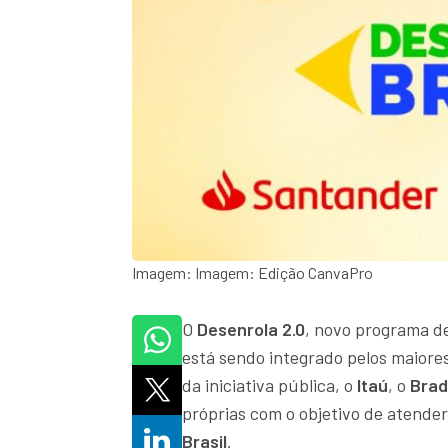
Imagem: Imagem: Edição CanvaPro
O
Desenrola 2.0
, novo programa d
está sendo integrado pelos maiore
da iniciativa pública, o
Itaú
, o
Bra
próprias com o objetivo de atende
Brasil
.