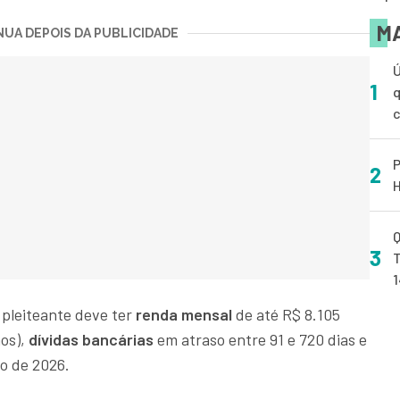
MA
UA DEPOIS DA PUBLICIDADE
Ú
1
q
P
2
H
Q
3
T
 pleiteante deve ter
renda mensal
de até R$ 8.105
mos),
dívidas bancárias
em atraso entre 91 e 720 dias e
ro de 2026.