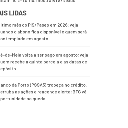
tam no 2º turno, mostra BTG/Nexus
IS LIDAS
ltimo mês do PIS/Pasep em 2026: veja
uando o abono fica disponível e quem será
contemplado em agosto
é-de-Meia volta a ser pago em agosto; veja
uem recebe a quinta parcela e as datas de
epósito
anco da Porto (PSSA3) tropeça no crédito,
erruba as ações e reacende alerta; BTG vê
portunidade na queda