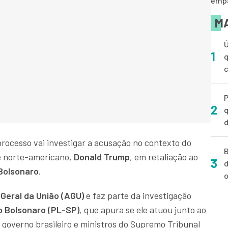
empa
MA
Ú
1
q
P
2
q
d
 processo vai investigar a acusação no contexto do
B
e norte-americano,
Donald Trump
, em retaliação ao
3
d
 Bolsonaro
.
o
Geral da União (AGU)
e faz parte da investigação
 Bolsonaro (PL-SP)
, que apura se ele atuou junto ao
 governo brasileiro e ministros do Supremo Tribunal