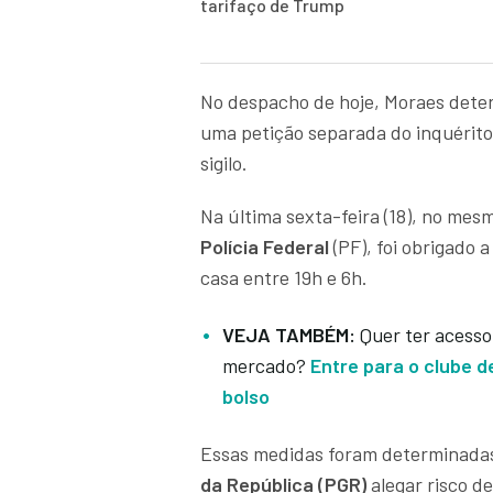
tarifaço de Trump
No despacho de hoje, Moraes dete
uma petição separada do inquérito
sigilo.
Na última sexta-feira (18), no mes
Polícia Federal
(PF), foi obrigado a
casa entre 19h e 6h.
VEJA TAMBÉM:
Quer ter acesso
mercado?
Entre para o clube d
bolso
Essas medidas foram determinadas
da República (PGR)
alegar risco d