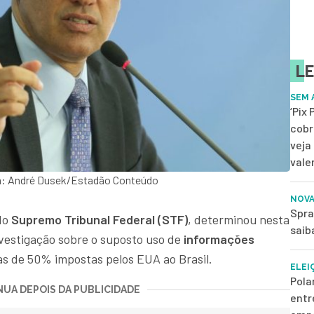
LE
SEM 
‘Pix
cobr
veja
vale
em: André Dusek/Estadão Conteúdo
NOVA
Spra
do
Supremo Tribunal Federal (STF)
, determinou nesta
saib
nvestigação sobre o suposto uso de
informações
as de 50% impostas pelos EUA ao Brasil.
ELEI
Pola
UA DEPOIS DA PUBLICIDADE
entr