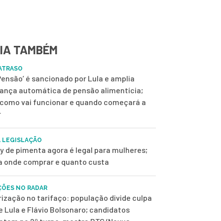
IA TAMBÉM
ATRASO
 Pensão’ é sancionado por Lula e amplia
ança automática de pensão alimentícia;
 como vai funcionar e quando começará a
r
 LEGISLAÇÃO
y de pimenta agora é legal para mulheres;
a onde comprar e quanto custa
ÇÕES NO RADAR
rização no tarifaço: população divide culpa
e Lula e Flávio Bolsonaro; candidatos