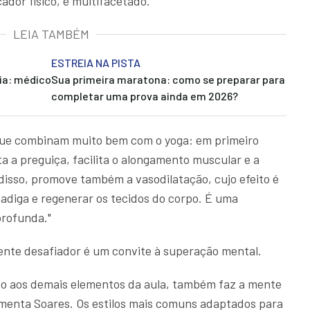
cador físico, é multifacetado.
LEIA TAMBÉM
ESTREIA NA PISTA
ia: médico
Sua primeira maratona: como se preparar para
completar uma prova ainda em 2026?
 que combinam muito bem com o yoga: em primeiro
ta a preguiça, facilita o alongamento muscular e a
disso, promove também a vasodilatação, cujo efeito é
 fadiga e regenerar os tecidos do corpo. É uma
profunda."
iente desafiador é um convite à superação mental.
unto aos demais elementos da aula, também faz a mente
menta Soares. Os estilos mais comuns adaptados para