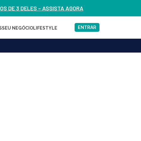
S DE 3 DELES – ASSISTA AGORA
ENTRAR
S
SEU NEGÓCIO
LIFESTYLE