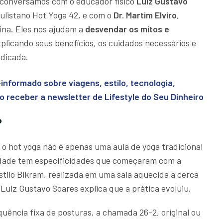
 conversamos com o educador físico
Luiz Gustavo
aulistano Hot Yoga 42, e com o
Dr. Martim Elviro
,
ina. Eles nos ajudam a
desvendar os mitos e
xplicando seus benefícios, os cuidados necessários e
ndicada.
informado sobre viagens, estilo, tecnologia,
 receber a newsletter de Lifestyle do Seu Dinheiro
?
 o hot yoga não é apenas uma aula de yoga tradicional
dade tem especificidades que começaram com a
stilo Bikram, realizada em uma sala aquecida a cerca
uiz Gustavo Soares explica que a prática evoluiu.
ência fixa de posturas, a chamada 26-2, original ou