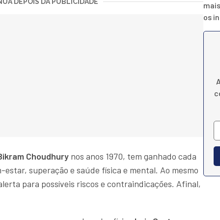
UA DEPOIS DA PUBLICIDADE
mais
os i
A
c
Bikram Choudhury
nos anos 1970, tem ganhado cada
-estar, superação e saúde física e mental. Ao mesmo
erta para possíveis riscos e contraindicações. Afinal,