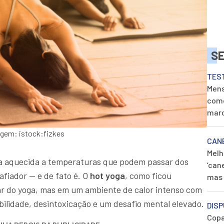
S
TES
Mens
como
mar
agem: istock:fizkes
CAN
Melh
la aquecida a temperaturas que podem passar dos
‘can
fiador — e de fato é. O
hot yoga
, como ficou
mas 
ar do yoga, mas em um ambiente de calor intenso com
bilidade, desintoxicação e um desafio mental elevado.
DISP
Copa