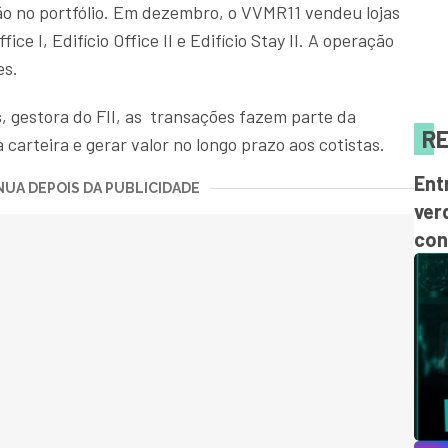
o no portfólio. Em dezembro, o VVMR11 vendeu lojas
fice I, Edifício Office II e Edifício Stay II. A operação
es.
s
, gestora do FII, as transações fazem parte da
RE
 carteira e gerar valor no longo prazo aos cotistas.
Ent
UA DEPOIS DA PUBLICIDADE
ver
con