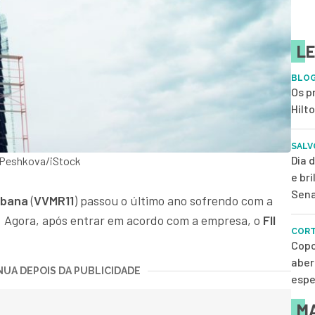
LE
BLOG
Os p
Hilt
SALV
Dia 
 Peshkova/iStock
e br
Sena
rbana
(
VVMR11
) passou o último ano sofrendo com a
. Agora, após entrar em acordo com a empresa, o
FII
CORT
Copo
aber
UA DEPOIS DA PUBLICIDADE
espe
MA