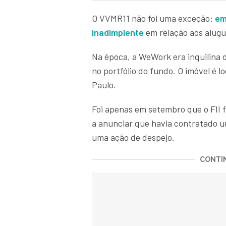
O VVMR11 não foi uma exceção:
em
inadimplente
em relação aos alugué
Na época, a WeWork era inquilina de
no portfólio do fundo. O imóvel é l
Paulo.
Foi apenas em setembro que o FII
a anunciar que havia contratado u
uma ação de despejo.
CONTIN