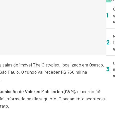
Ú
1
q
N
2
f
g
L
salas do imóvel The Cittyplex, localizado em Osasco,
3
m
São Paulo. O fundo vai receber R$ 760 mil na
e
.
Comissão de Valores Mobiliários
(
CVM
), o acordo foi
 foi informado no dia seguinte. O pagamento aconteceu
rato.