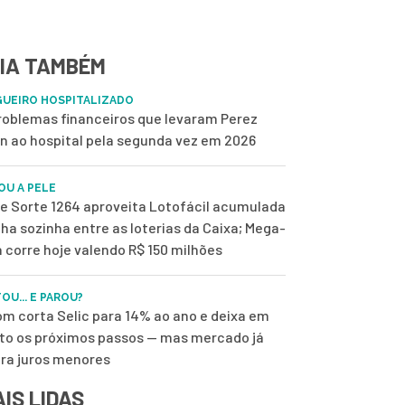
IA TAMBÉM
UEIRO HOSPITALIZADO
roblemas financeiros que levaram Perez
on ao hospital pela segunda vez em 2026
OU A PELE
de Sorte 1264 aproveita Lotofácil acumulada
ilha sozinha entre as loterias da Caixa; Mega-
 corre hoje valendo R$ 150 milhões
OU... E PAROU?
m corta Selic para 14% ao ano e deixa em
to os próximos passos — mas mercado já
ra juros menores
IS LIDAS