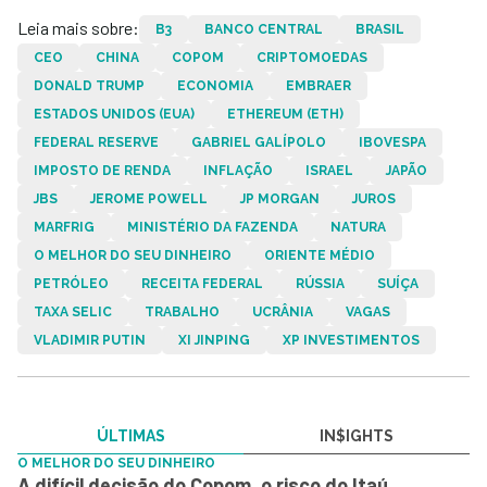
Leia mais sobre:
B3
BANCO CENTRAL
BRASIL
CEO
CHINA
COPOM
CRIPTOMOEDAS
DONALD TRUMP
ECONOMIA
EMBRAER
ESTADOS UNIDOS (EUA)
ETHEREUM (ETH)
FEDERAL RESERVE
GABRIEL GALÍPOLO
IBOVESPA
IMPOSTO DE RENDA
INFLAÇÃO
ISRAEL
JAPÃO
JBS
JEROME POWELL
JP MORGAN
JUROS
MARFRIG
MINISTÉRIO DA FAZENDA
NATURA
O MELHOR DO SEU DINHEIRO
ORIENTE MÉDIO
PETRÓLEO
RECEITA FEDERAL
RÚSSIA
SUÍÇA
TAXA SELIC
TRABALHO
UCRÂNIA
VAGAS
VLADIMIR PUTIN
XI JINPING
XP INVESTIMENTOS
ÚLTIMAS
IN$IGHTS
O MELHOR DO SEU DINHEIRO
A difícil decisão do Copom, o risco do Itaú