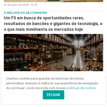
27 de julho de 2026 - 15:19
O MELHOR DO SEU DINHEIRO
Um FII em busca de oportunidades raras,
resultados de bancões e gigantes de tecnologia, e
o que mais movimenta os mercados hoje
Usamos cookies para guardar estatísticas de visitas,
27 de julho de 2026 - 8:29
personalizar anúncios e melhorar sua experiência de navegação.
Ao continuar, você concorda com nossas
políticas de cookies
DÉCIMO ANDAR
A recuperação silenciosa dos escritórios
FECHAR
paulistanos — e as oportunidades em fundos
imobiliários de lajes corporativas na Bolsa