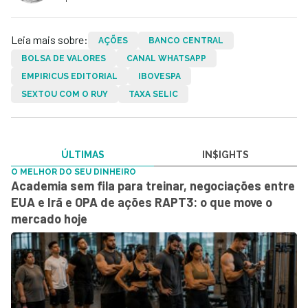
Leia mais sobre:
AÇÕES
BANCO CENTRAL
BOLSA DE VALORES
CANAL WHATSAPP
EMPIRICUS EDITORIAL
IBOVESPA
SEXTOU COM O RUY
TAXA SELIC
ÚLTIMAS
IN$IGHTS
O MELHOR DO SEU DINHEIRO
Academia sem fila para treinar, negociações entre
EUA e Irã e OPA de ações RAPT3: o que move o
mercado hoje