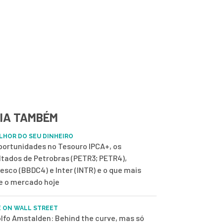
IA TAMBÉM
LHOR DO SEU DINHEIRO
portunidades no Tesouro IPCA+, os
ltados de Petrobras (PETR3; PETR4),
esco (BBDC4) e Inter (INTR) e o que mais
 o mercado hoje
E ON WALL STREET
lfo Amstalden: Behind the curve, mas só