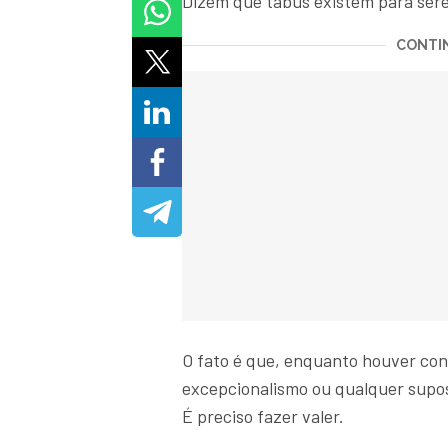
Dizem que tabus existem para se
CONTIN
O fato é que, enquanto houver conc
excepcionalismo ou qualquer supos
É preciso fazer valer.