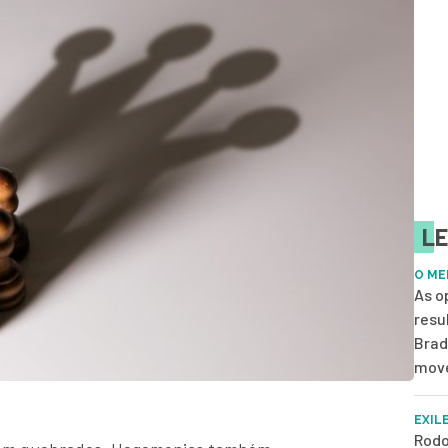
LE
O ME
As o
resu
Brad
move
EXIL
Rodo