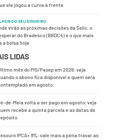
ue ele jogou a curva à frente
LHOR DO SEU DINHEIRO
nde virão as próximas decisões da Selic, o
esperar do Bradesco (BBDC4) e o que mais
a a bolsa hoje
IS LIDAS
ltimo mês do PIS/Pasep em 2026: veja
uando o abono fica disponível e quem será
contemplado em agosto
é-de-Meia volta a ser pago em agosto; veja
uem recebe a quinta parcela e as datas de
epósito
esouro IPCA+ 8%: vale mais a pena travar as