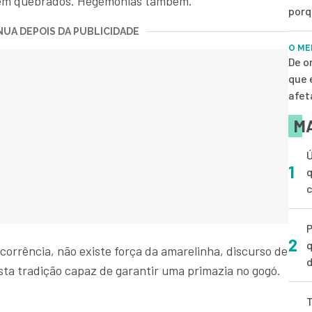
rem quebrados. Hegemonias também.
porq
UA DEPOIS DA PUBLICIDADE
O ME
De o
que 
afet
MA
Ú
1
q
P
2
q
orrência, não existe força da amarelinha, discurso de
d
ta tradição capaz de garantir uma primazia no gogó.
T