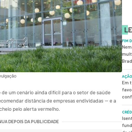
LE
FIM 
Nem 
mult
Brad
vulgação
AÇÃO
Em t
favo
 de um cenário ainda difícil para o setor de saúde
conf
ecomendar distância de empresas endividadas — e a
 cheio pelo alerta vermelho.
CRÉD
Isen
UA DEPOIS DA PUBLICIDADE
fund