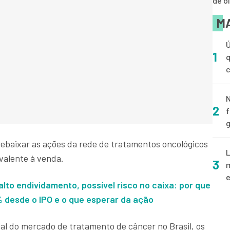
de o
MA
Ú
1
q
N
2
f
g
ebaixar as ações da rede de tratamentos oncológicos
L
ivalente à venda.
3
m
e
alto endividamento, possível risco no caixa: por que
% desde o IPO e o que esperar da ação
l do mercado de tratamento de câncer no Brasil, os