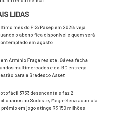
lho na renda mensal
IS LIDAS
ltimo mês do PIS/Pasep em 2026: veja
uando o abono fica disponível e quem será
contemplado em agosto
em Armínio Fraga resiste: Gávea fecha
undos multimercados e ex-BC entrega
estão para a Bradesco Asset
otofácil 3753 desencanta e faz 2
ilionários no Sudeste; Mega-Sena acumula
 prêmio em jogo atinge R$ 150 milhões