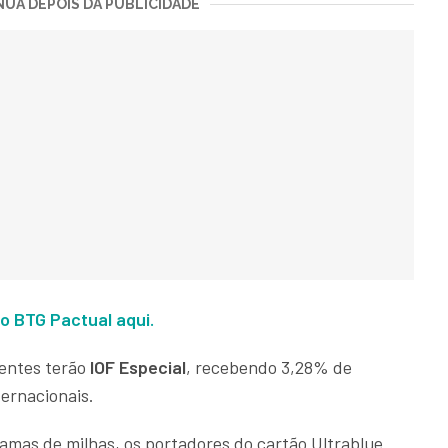
UA DEPOIS DA PUBLICIDADE
do BTG Pactual aqui.
entes terão
IOF Especial
, recebendo 3,28% de
ternacionais.
mas de milhas, os portadores do cartão Ultrablue