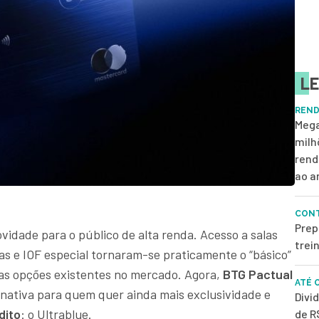
LE
REND
Mega
milh
rend
ao a
CONT
Prep
vidade para o público de alta renda. Acesso a salas
trei
as e IOF especial tornaram-se praticamente o “básico”
ntas opções existentes no mercado. Agora,
BTG Pactual
ATÉ 
nativa para quem quer ainda mais exclusividade e
Divi
dito
: o Ultrablue.
de R