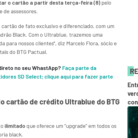
tar o cartão a partir desta terça-feira (8)
pelo
de de assessores.
cartão de fato exclusivo e diferenciado, com um
adrão Black. Com o Ultrablue, trazemos uma
 para nossos clientes", diz Marcelo Flora, sócio e
tais do BTG Pactual.
o direto no seu WhastApp?
Faça parte da
RE
dores SD Select; clique aqui para fazer parte
Ent
ver
do cartão de crédito Ultrablue do BTG
con
to
ilimitado
que oferece um “upgrade” em todos os
oria black.