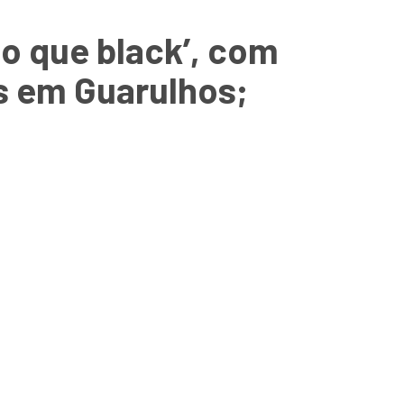
do que black’, com
es em Guarulhos;