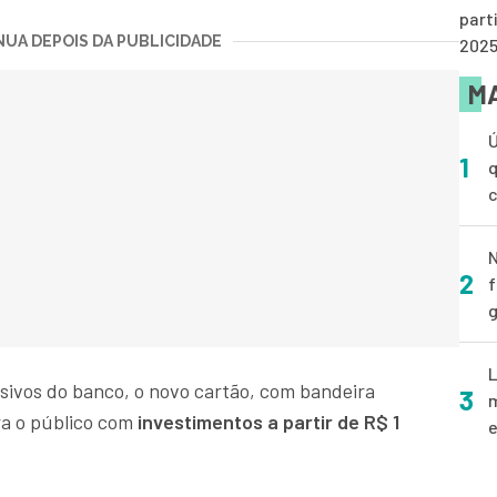
part
UA DEPOIS DA PUBLICIDADE
202
MA
Ú
1
q
N
2
f
g
L
usivos do banco, o novo cartão, com bandeira
3
m
ra o público com
investimentos a partir de R$ 1
e