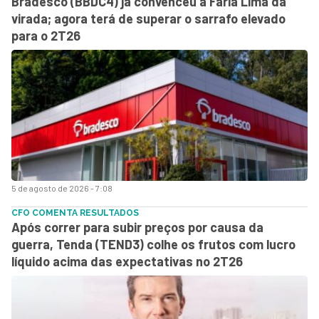
Bradesco (BBDC4) já convenceu a Faria Lima da
virada; agora terá de superar o sarrafo elevado
para o 2T26
5 de agosto de 2026 - 7:08
CFO COMENTA RESULTADOS
Após correr para subir preços por causa da
guerra, Tenda (TEND3) colhe os frutos com lucro
líquido acima das expectativas no 2T26