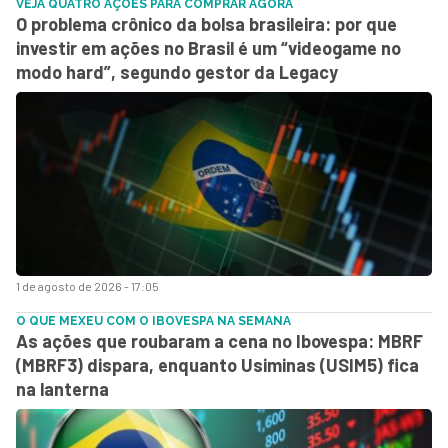
VEJA QUATRO AÇÕES PARA COMPRAR AGORA
O problema crônico da bolsa brasileira: por que
investir em ações no Brasil é um “videogame no
modo hard”, segundo gestor da Legacy
1 de agosto de 2026 - 17:05
O QUE MEXEU COM O IBOVESPA NA SEMANA
As ações que roubaram a cena no Ibovespa: MBRF
(MBRF3) dispara, enquanto Usiminas (USIM5) fica
na lanterna