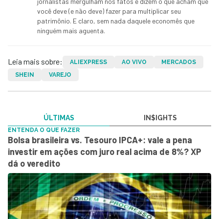
jornalistas mergulham nos fatos e dizem o que acham que
você deve (e não deve) fazer para multiplicar seu
patrimônio. E claro, sem nada daquele economês que
ninguém mais aguenta.
Leia mais sobre:
ALIEXPRESS
AO VIVO
MERCADOS
SHEIN
VAREJO
ÚLTIMAS
IN$IGHTS
ENTENDA O QUE FAZER
Bolsa brasileira vs. Tesouro IPCA+: vale a pena
investir em ações com juro real acima de 8%? XP
dá o veredito