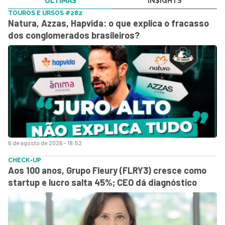
ÚLTIMAS
IN$IGHTS
TOUROS E URSOS #282
Natura, Azzas, Hapvida: o que explica o fracasso
dos conglomerados brasileiros?
6 de agosto de 2026 - 18:52
CHECK-UP
Aos 100 anos, Grupo Fleury (FLRY3) cresce como
startup e lucro salta 45%; CEO dá diagnóstico