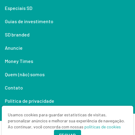
Especiais SD
Guias de investimento
SD branded
Anuncie
Money Times
Quem (não) somos
Contato
Política de privacidade
Lifestyle
Usamos cookies para guardar estatísticas de visitas,
personalizar anúncios e melhorar sua experiência de navegação.
Ao continuar, você concorda com nossas
políticas de cookies
Copyright © 2026 Seu Dinheiro. Todos os direitos reservados.