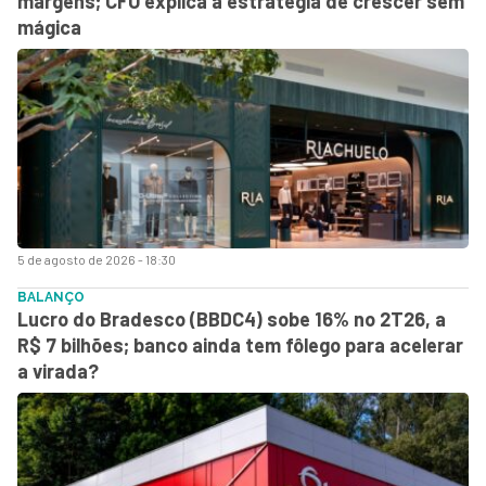
margens; CFO explica a estratégia de crescer sem
mágica
5 de agosto de 2026 - 18:30
BALANÇO
Lucro do Bradesco (BBDC4) sobe 16% no 2T26, a
R$ 7 bilhões; banco ainda tem fôlego para acelerar
a virada?