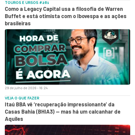
TOUROS E URSOS #281
Como a Legacy Capital usa a filosofia de Warren
Buffet e está otimista com o Ibovespa e as ações
brasileiras
29 de julho de 2026 - 16:24
VEJA O QUE FAZER
Itaú BBA vê ‘recuperação impressionante’ da
Casas Bahia (BHIA3) — mas há um calcanhar de
Aquiles