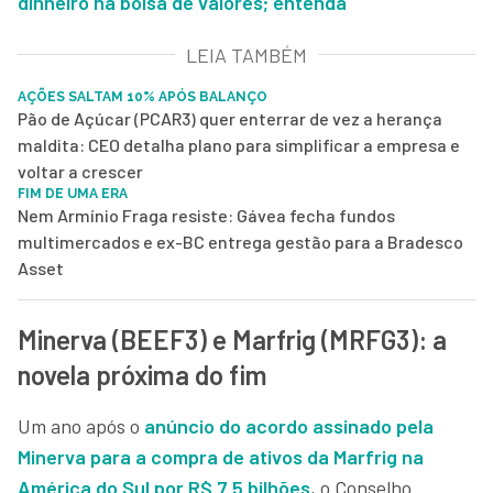
dinheiro na bolsa de valores; entenda
LEIA TAMBÉM
AÇÕES SALTAM 10% APÓS BALANÇO
Pão de Açúcar (PCAR3) quer enterrar de vez a herança
maldita: CEO detalha plano para simplificar a empresa e
voltar a crescer
FIM DE UMA ERA
Nem Armínio Fraga resiste: Gávea fecha fundos
multimercados e ex-BC entrega gestão para a Bradesco
Asset
Minerva (BEEF3) e Marfrig (MRFG3): a
novela próxima do fim
Um ano após o
anúncio do acordo assinado pela
Minerva para a compra de ativos da Marfrig na
América do Sul por R$ 7,5 bilhões
, o Conselho