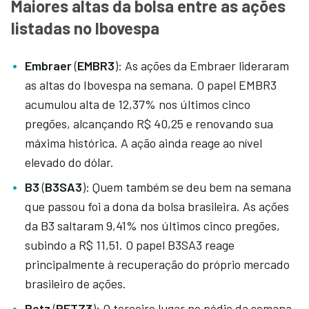
Maiores altas da bolsa entre as ações
listadas no Ibovespa
Embraer
(
EMBR3
): As ações da Embraer lideraram
as altas do Ibovespa na semana. O papel EMBR3
acumulou alta de 12,37% nos últimos cinco
pregões, alcançando R$ 40,25 e renovando sua
máxima histórica. A ação ainda reage ao nível
elevado do dólar.
B3
(
B3SA3
): Quem também se deu bem na semana
que passou foi a dona da bolsa brasileira. As ações
da B3 saltaram 9,41% nos últimos cinco pregões,
subindo a R$ 11,51. O papel B3SA3 reage
principalmente à recuperação do próprio mercado
brasileiro de ações.
Petz
(
PETZ3
): O terceiro lugar no pódio da semana