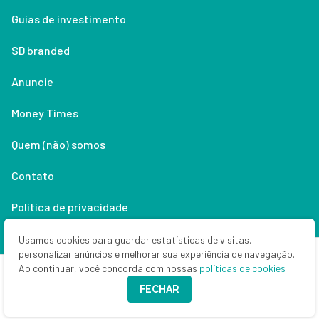
Guias de investimento
SD branded
Anuncie
Money Times
Quem (não) somos
Contato
Política de privacidade
Lifestyle
Usamos cookies para guardar estatísticas de visitas,
personalizar anúncios e melhorar sua experiência de navegação.
Ao continuar, você concorda com nossas
políticas de cookies
Copyright © 2026 Seu Dinheiro. Todos os direitos reservados.
FECHAR
CNPJ: 33.523.405/0001-63