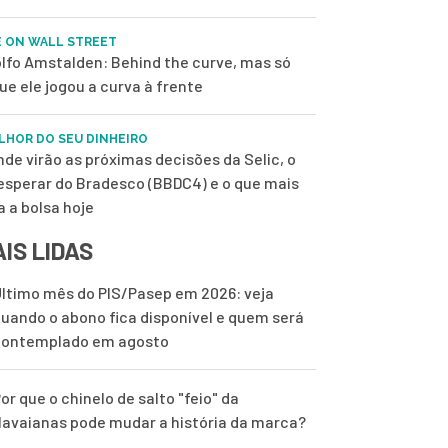
E ON WALL STREET
lfo Amstalden: Behind the curve, mas só
ue ele jogou a curva à frente
LHOR DO SEU DINHEIRO
nde virão as próximas decisões da Selic, o
esperar do Bradesco (BBDC4) e o que mais
a a bolsa hoje
IS LIDAS
ltimo mês do PIS/Pasep em 2026: veja
uando o abono fica disponível e quem será
contemplado em agosto
or que o chinelo de salto "feio" da
avaianas pode mudar a história da marca?