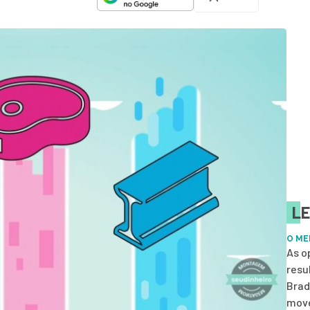
LE
O ME
As o
resu
Brad
move