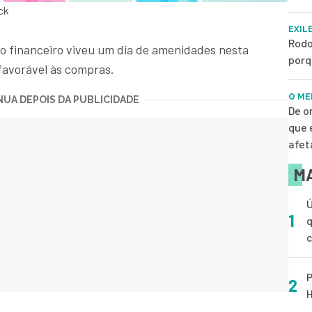
ck
EXIL
Rodo
o financeiro viveu um dia de amenidades nesta
porq
 favorável às compras.
O ME
UA DEPOIS DA PUBLICIDADE
De o
que 
afet
MA
Ú
1
q
P
2
H