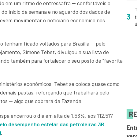
do em um ritmo de entressafra — confortáveis o
T
do início da semana e no aguardo dos dados de
3
t
devem movimentar o noticiário econômico nos
ão tenham ficado voltados para Brasília — pelo
ejamento, Simone Tebet, divulgou a sua lista de
ando também para fortalecer o seu posto de “favorita
ministérios econômicos, Tebet se coloca quase como
 demais pastas, reforçando que trabalhará pelo
stos — algo que cobrará da Fazenda.
RE
espa encerrou o dia em alta de 1,53%, aos 112.517
elo desempenho estelar das petroleiras 3R
Ent
)
.
ver