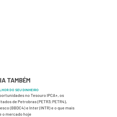
IA TAMBÉM
LHOR DO SEU DINHEIRO
portunidades no Tesouro IPCA+, os
ltados de Petrobras (PETR3; PETR4),
esco (BBDC4) e Inter (INTR) e o que mais
 o mercado hoje