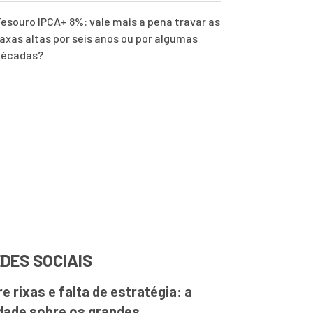
esouro IPCA+ 8%: vale mais a pena travar as
axas altas por seis anos ou por algumas
décadas?
DES SOCIAIS
re rixas e falta de estratégia: a
dade sobre os grandes