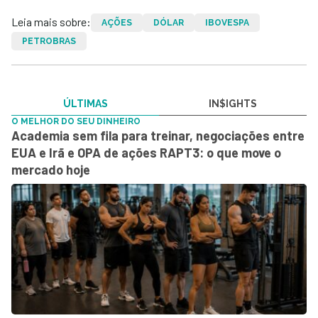
Leia mais sobre:
AÇÕES
DÓLAR
IBOVESPA
PETROBRAS
ÚLTIMAS
IN$IGHTS
O MELHOR DO SEU DINHEIRO
Academia sem fila para treinar, negociações entre
EUA e Irã e OPA de ações RAPT3: o que move o
mercado hoje