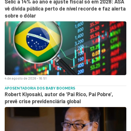
Selic a 14% ao ano e ajuste fiscal só em 2028: ASA
vê dívida pública perto de nível recorde e faz alerta
sobre o dólar
4 de agosto de 2026 - 16:51
APOSENTADORIA DOS BABY BOOMERS
Robert Kiyosaki, autor de ‘Pai Rico, Pai Pobre’,
prevê crise previdenciária global