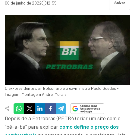
06 de junho de 2022
12:55
Salvar
O ex-presidente Jair Bolsonaro e o ex-ministro Paulo Guedes -
Imagem: Montagem Andrei Morais
Depois de a Petrobras (PETR4) criar um site com o
“bê-a-bá” para explicar
como define o preço dos
combustíveis
na semana passada, o presidente Jair