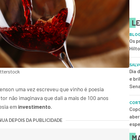
LE
BLOG
Os p
Hilt
SALV
Dia 
tterstock
e br
Sena
venson uma vez escreveu que vinho é poesia
utor não imaginava que dali a mais de 100 anos
CORT
esia em
investimento
.
Copo
aber
UA DEPOIS DA PUBLICIDADE
espe
MA