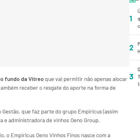
Ú
1
q
P
2
H
Q
3
T
o fundo da Vitreo
que vai permitir não apenas alocar
 também receber o resgate do aporte na forma de
o Gestão, que faz parte do grupo Empiricus (assim
ra e administradora de vinhos Oeno Group.
, o Empiricus Oeno Vinhos Finos nasce com a