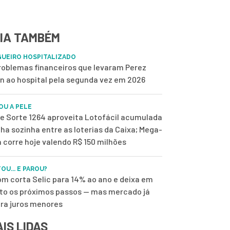
IA TAMBÉM
UEIRO HOSPITALIZADO
roblemas financeiros que levaram Perez
on ao hospital pela segunda vez em 2026
OU A PELE
de Sorte 1264 aproveita Lotofácil acumulada
ilha sozinha entre as loterias da Caixa; Mega-
 corre hoje valendo R$ 150 milhões
OU... E PAROU?
m corta Selic para 14% ao ano e deixa em
to os próximos passos — mas mercado já
ra juros menores
IS LIDAS