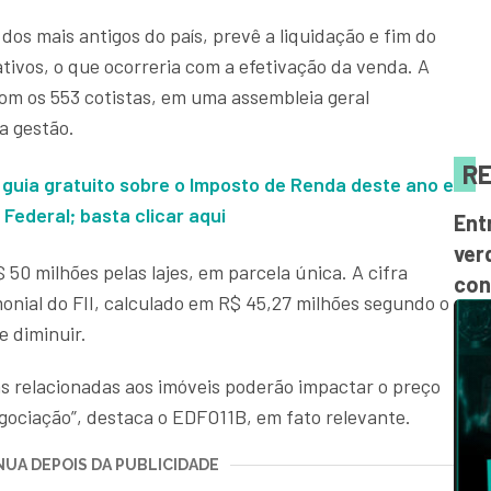
os mais antigos do país, prevê a liquidação e fim do
ativos, o que ocorreria com a efetivação da venda. A
com os 553 cotistas, em uma assembleia geral
a gestão.
RE
 guia gratuito sobre o Imposto de Renda deste ano e
Federal; basta clicar aqui
Ent
ver
50 milhões pelas lajes, em parcela única. A cifra
con
monial do FII, calculado em R$ 45,27 milhões segundo o
e diminuir.
as relacionadas aos imóveis poderão impactar o preço
gociação”, destaca o EDFO11B, em fato relevante.
UA DEPOIS DA PUBLICIDADE