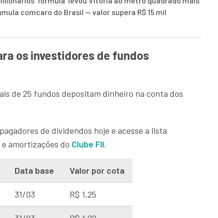
ilionários
‘fórmula’ levou Vitória ao metro quadrado mais
cumula com
caro do Brasil — valor supera R$ 15 mil
ra os investidores de fundos
mais de 25 fundos depositam dinheiro na conta dos
 pagadores de dividendos hoje e acesse a lista
 e amortizações do
Clube FII
.
Data base
Valor por cota
31/03
R$ 1,25