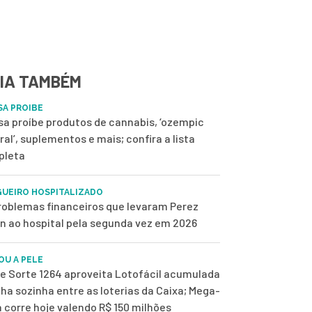
IA TAMBÉM
SA PROIBE
sa proíbe produtos de cannabis, ‘ozempic
ral’, suplementos e mais; confira a lista
pleta
UEIRO HOSPITALIZADO
roblemas financeiros que levaram Perez
on ao hospital pela segunda vez em 2026
OU A PELE
de Sorte 1264 aproveita Lotofácil acumulada
ilha sozinha entre as loterias da Caixa; Mega-
 corre hoje valendo R$ 150 milhões