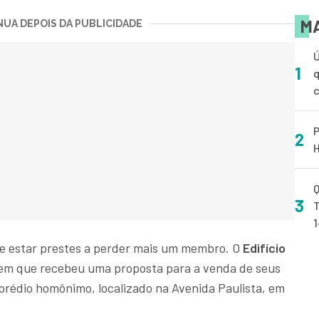
MA
UA DEPOIS DA PUBLICIDADE
Ú
1
q
P
2
H
Q
3
T
ode estar prestes a perder mais um membro. O
Edifício
m que recebeu uma proposta para a venda de seus
prédio homônimo, localizado na Avenida Paulista, em