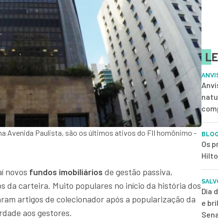
LE
ANVI
Anvi
natu
com
 na Avenida Paulista, são os últimos ativos do FII homônimo -
BLOG
Os p
Hilt
 aí novos
fundos imobiliários
de gestão passiva,
SALV
 da carteira. Muito populares no início da história dos
Dia 
iraram artigos de colecionador após a popularização da
e br
erdade aos gestores.
Sena