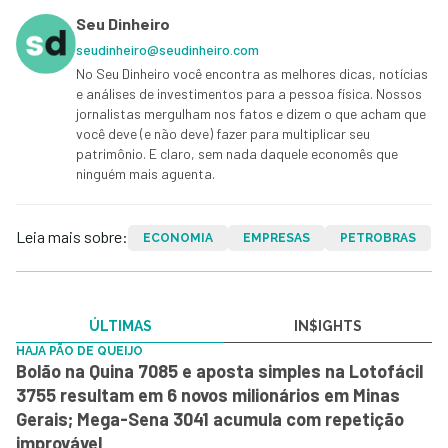
Seu Dinheiro
seudinheiro@seudinheiro.com
No Seu Dinheiro você encontra as melhores dicas, notícias
e análises de investimentos para a pessoa física. Nossos
jornalistas mergulham nos fatos e dizem o que acham que
você deve (e não deve) fazer para multiplicar seu
patrimônio. E claro, sem nada daquele economês que
ninguém mais aguenta.
Leia mais sobre:
ECONOMIA
EMPRESAS
PETROBRAS
ÚLTIMAS
IN$IGHTS
HAJA PÃO DE QUEIJO
Bolão na Quina 7085 e aposta simples na Lotofácil
3755 resultam em 6 novos milionários em Minas
Gerais; Mega-Sena 3041 acumula com repetição
improvável