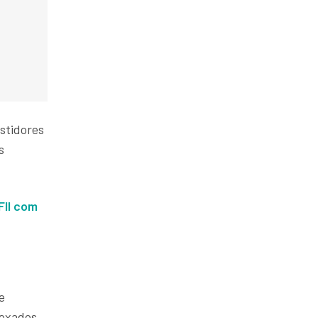
stidores
s
FII com
e
dexados