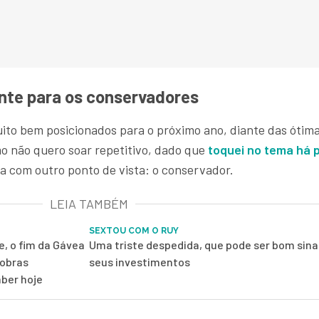
ente para os conservadores
muito bem posicionados para o próximo ano, diante das ótim
o não quero soar repetitivo, dado que
toquei no tema há 
ia com outro ponto de vista: o conservador.
LEIA TAMBÉM
SEXTOU COM O RUY
, o fim da Gávea
Uma triste despedida, que pode ser bom sinal
robras
seus investimentos
aber hoje