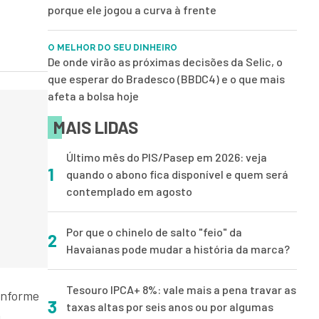
porque ele jogou a curva à frente
O MELHOR DO SEU DINHEIRO
De onde virão as próximas decisões da Selic, o
que esperar do Bradesco (BBDC4) e o que mais
afeta a bolsa hoje
MAIS LIDAS
Último mês do PIS/Pasep em 2026: veja
1
quando o abono fica disponível e quem será
contemplado em agosto
Por que o chinelo de salto "feio" da
2
Havaianas pode mudar a história da marca?
Tesouro IPCA+ 8%: vale mais a pena travar as
onforme
3
taxas altas por seis anos ou por algumas
a