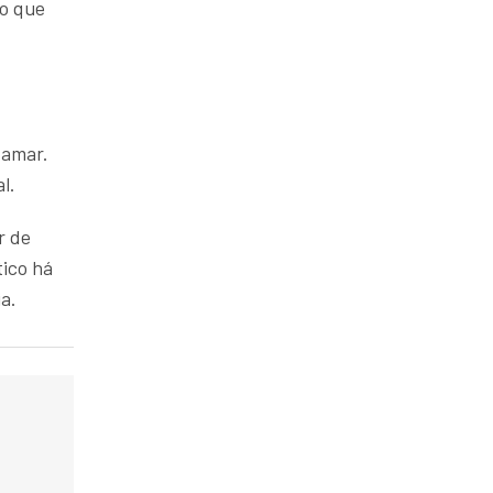
to que
tamar.
l.
r de
ico há
a.