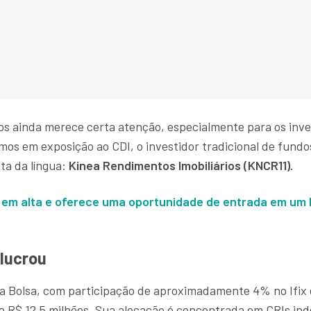
os ainda merece certa atenção, especialmente para os inve
mos em exposição ao CDI, o investidor tradicional de fundo
ta da língua:
Kinea Rendimentos Imobiliários (KNCR11).
 em alta e oferece uma oportunidade de entrada em um 
 lucrou
a Bolsa, com participação de aproximadamente 4% no Ifix 
e R$ 12,5 milhões. Sua alocação é concentrada em CRIs in