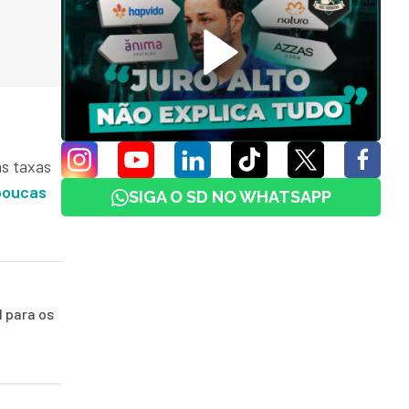
as taxas
poucas
SIGA O SD NO WHATSAPP
 para os