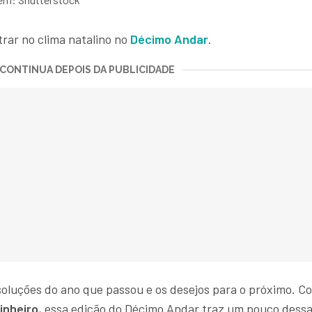
trar no clima natalino no
Décimo Andar
.
CONTINUA DEPOIS DA PUBLICIDADE
oluções do ano que passou e os desejos para o próximo. C
inheiro
, essa edição do Décimo Andar traz um pouco dess