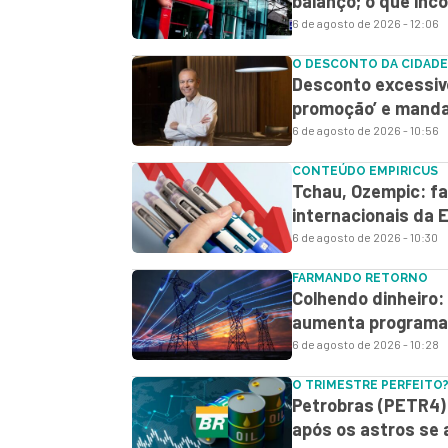
balanço; o que in
6 de agosto de 2026 - 12:06
O DESCONTO DA CIDADE
Desconto excessiv
promoção’ e manda
6 de agosto de 2026 - 10:56
CONTEÚDO EMPIRICUS
Tchau, Ozempic: fa
internacionais da E
6 de agosto de 2026 - 10:30
FARMANDO RETORNO
Colhendo dinheiro: 
aumenta programa 
6 de agosto de 2026 - 10:28
O TRIMESTRE PERFEITO
Petrobras (PETR4) 
após os astros se 