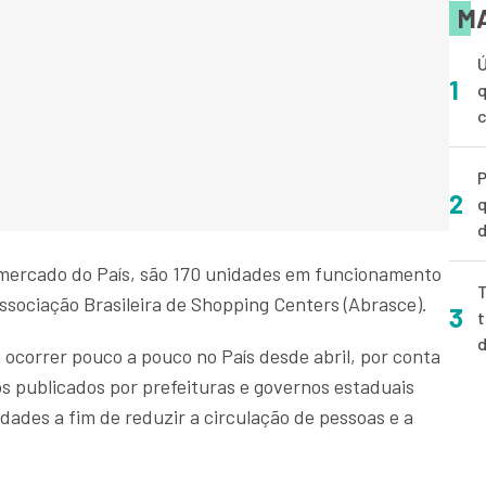
MA
Ú
1
q
P
2
q
d
 mercado do País, são 170 unidades em funcionamento
T
ssociação Brasileira de Shopping Centers (Abrasce).
3
t
ocorrer pouco a pouco no País desde abril, por conta
s publicados por prefeituras e governos estaduais
ades a fim de reduzir a circulação de pessoas e a