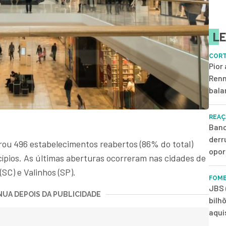
LE
CORT
Pior
Renn
bala
REAÇ
Banc
derr
rou 496 estabelecimentos reabertos (86% do total)
opor
cípios. As últimas aberturas ocorreram nas cidades de
SC) e Valinhos (SP).
FOME
JBS 
UA DEPOIS DA PUBLICIDADE
bilh
aqui