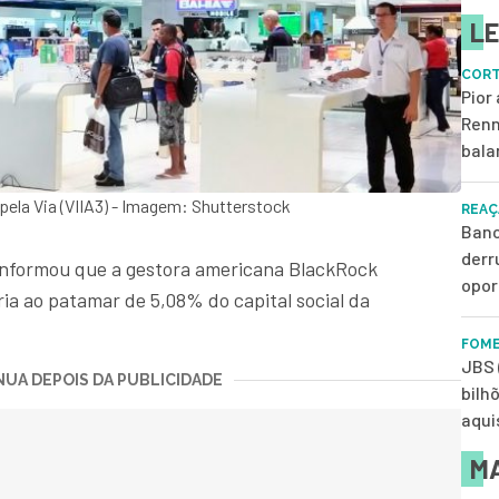
LE
CORT
Pior
Renn
bala
pela Via (VIIA3) - Imagem: Shutterstock
REAÇ
Banc
derr
 informou que a gestora americana BlackRock
opor
ia ao patamar de 5,08% do capital social da
FOME
JBS 
UA DEPOIS DA PUBLICIDADE
bilh
aqui
MA