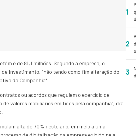
P
1
q
d
B
2
d
o
detém é de 81,1 milhões. Segundo a empresa, o
N
3
de investimento, "não tendo como fim alteração do
d
rativa da Companhia".
ontratos ou acordos que regulem o exercício de
a de valores mobiliários emitidos pela companhia", diz
o.
cumulam alta de 70% neste ano, em meio a uma
processo de digitalização da empresa exigido pela