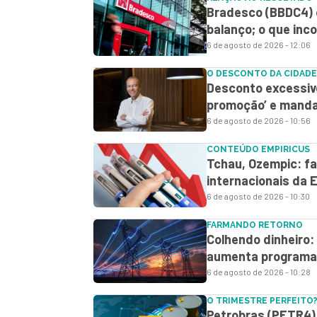
Bradesco (BBDC4) 
balanço; o que in
6 de agosto de 2026 - 12:06
O DESCONTO DA CIDADE
Desconto excessiv
promoção’ e manda
6 de agosto de 2026 - 10:56
CONTEÚDO EMPIRICUS
Tchau, Ozempic: fa
internacionais da E
6 de agosto de 2026 - 10:30
FARMANDO RETORNO
Colhendo dinheiro: 
aumenta programa 
6 de agosto de 2026 - 10:28
O TRIMESTRE PERFEITO
Petrobras (PETR4) 