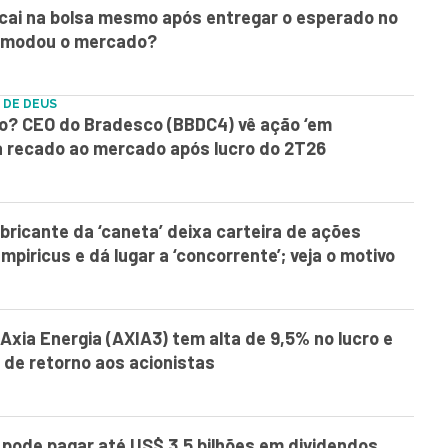
cai na bolsa mesmo após entregar o esperado no
comodou o mercado?
 DE DEUS
o? CEO do Bradesco (BBDC4) vê ação ‘em
 recado ao mercado após lucro do 2T26
bricante da ‘caneta’ deixa carteira de ações
mpiricus e dá lugar a ‘concorrente’; veja o motivo
Axia Energia (AXIA3) tem alta de 9,5% no lucro e
de retorno aos acionistas
?
pode pagar até US$ 3,5 bilhões em dividendos