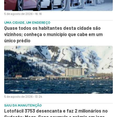
5 de agosto de 2026 - 16:16
UMA CIDADE, UM ENDEREÇO
Quase todos os habitantes desta cidade são
vizinhos; conheça o município que cabe em um
único prédio
5 de agosto de 2026 - 13:24
SAIU DA MANUTENÇÃO
Lotofácil 3753 desencanta e faz 2 milionários no
Sudeste; Mega-Sena acumula e prêmio em jogo