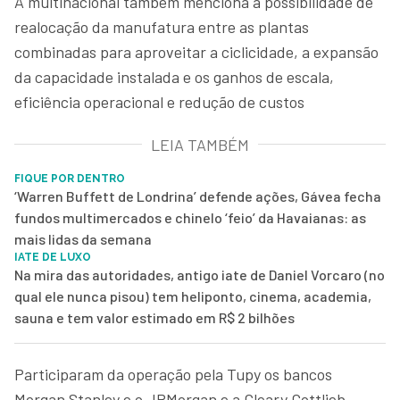
A multinacional também menciona a possibilidade de
realocação da manufatura entre as plantas
combinadas para aproveitar a ciclicidade, a expansão
da capacidade instalada e os ganhos de escala,
eficiência operacional e redução de custos
LEIA TAMBÉM
FIQUE POR DENTRO
‘Warren Buffett de Londrina’ defende ações, Gávea fecha
fundos multimercados e chinelo ‘feio’ da Havaianas: as
mais lidas da semana
IATE DE LUXO
Na mira das autoridades, antigo iate de Daniel Vorcaro (no
qual ele nunca pisou) tem heliponto, cinema, academia,
sauna e tem valor estimado em R$ 2 bilhões
Participaram da operação pela Tupy os bancos
Morgan Stanley e o JPMorgan e a Cleary Gottlieb