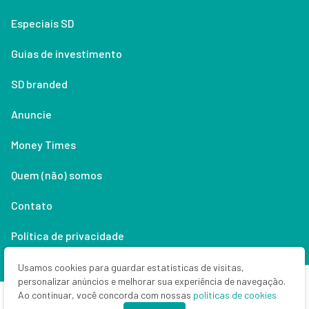
Especiais SD
Guias de investimento
SD branded
Anuncie
Money Times
Quem (não) somos
Contato
Política de privacidade
Lifestyle
Usamos cookies para guardar estatísticas de visitas,
personalizar anúncios e melhorar sua experiência de navegação.
Ao continuar, você concorda com nossas
políticas de cookies