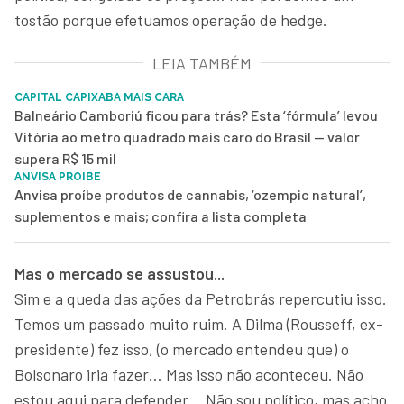
tostão porque efetuamos operação de hedge.
LEIA TAMBÉM
CAPITAL CAPIXABA MAIS CARA
Balneário Camboriú ficou para trás? Esta ‘fórmula’ levou
Vitória ao metro quadrado mais caro do Brasil — valor
supera R$ 15 mil
ANVISA PROIBE
Anvisa proíbe produtos de cannabis, ‘ozempic natural’,
suplementos e mais; confira a lista completa
Mas o mercado se assustou...
Sim e a queda das ações da Petrobrás repercutiu isso.
Temos um passado muito ruim. A Dilma (Rousseff, ex-
presidente) fez isso, (o mercado entendeu que) o
Bolsonaro iria fazer… Mas isso não aconteceu. Não
estou aqui para defender… Não sou político, mas acho