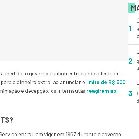
MA
Ú
1
q
P
2
q
d
da medida, o governo acabou estragando a festa de
 para o dinheiro extra, ao anunciar o
limite de R$ 500
T
animação e decepção, os internautas
reagiram ao
3
t
.
GTS?
Serviço entrou em vigor em 1967 durante o governo