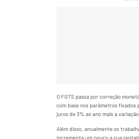
O FGTS passa por correção monetári
com base nos parâmetros fixados p
juros de 3% ​ao ano mais a variação
Além disso, anualmente os trabalh
incrementa um pouco a sua rentab