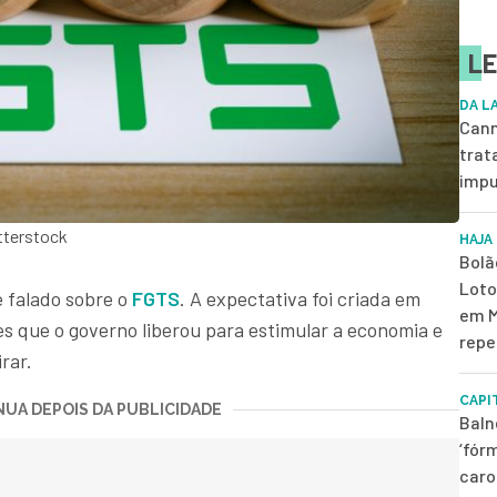
LE
DA L
Cann
trat
impu
tterstock
HAJA
Bolã
Loto
 falado sobre o
FGTS
. A expectativa foi criada em
em M
es que o governo liberou para estimular a economia e
repe
rar.
CAPI
UA DEPOIS DA PUBLICIDADE
Baln
‘fór
caro