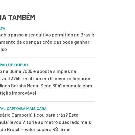
IA TAMBÉM
ATA
abis passa a ter cultivo permitido no Brasil;
amento de doenças crônicas pode ganhar
lso
 PÃO DE QUEIJO
o na Quina 7085 e aposta simples na
fácil 3755 resultam em 6 novos milionários
inas Gerais; Mega-Sena 3041 acumula com
tição improvável
TAL CAPIXABA MAIS CARA
eário Camboriú ficou para trás? Esta
mula’ levou Vitória ao metro quadrado mais
 do Brasil — valor supera R$ 15 mil