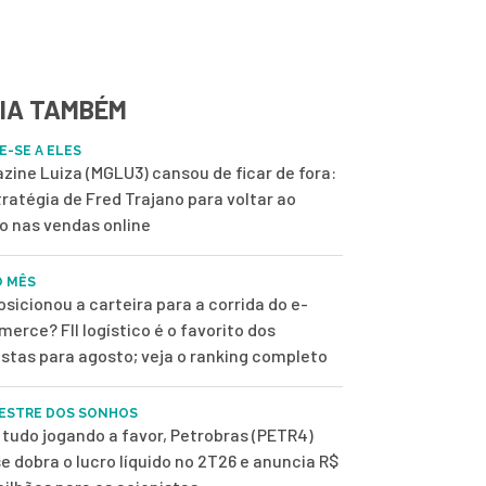
IA TAMBÉM
E-SE A ELES
zine Luiza (MGLU3) cansou de ficar de fora:
tratégia de Fred Trajano para voltar ao
o nas vendas online
O MÊS
osicionou a carteira para a corrida do e-
erce? FII logístico é o favorito dos
istas para agosto; veja o ranking completo
ESTRE DOS SONHOS
tudo jogando a favor, Petrobras (PETR4)
e dobra o lucro líquido no 2T26 e anuncia R$