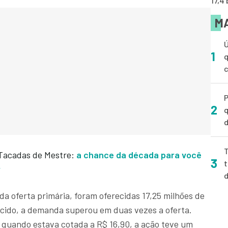
17,4
MA
Ú
1
q
P
2
q
d
T
acadas de Mestre:
a chance da década para você
3
t
r
da oferta primária, foram oferecidas 17,25 milhões de
lecido, a demanda superou em duas vezes a oferta.
quando estava cotada a R$ 16,90, a ação teve um