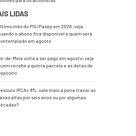
 bilhões para os acionistas
IS LIDAS
ltimo mês do PIS/Pasep em 2026: veja
uando o abono fica disponível e quem será
contemplado em agosto
é-de-Meia volta a ser pago em agosto; veja
uem recebe a quinta parcela e as datas de
epósito
esouro IPCA+ 8%: vale mais a pena travar as
axas altas por seis anos ou por algumas
décadas?