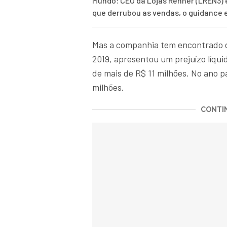
Mundo: CEO da Lojas Renner (LREN3) 
que derrubou as vendas, o guidance 
Mas a companhia tem encontrado di
2019, apresentou um prejuízo líqui
de mais de R$ 11 milhões. No ano 
milhões.
CONTIN