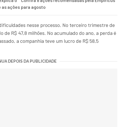
explica o
Confira 8 ações recomendadas pela Empiricus
e as ações
para agosto
ficuldades nesse processo. No terceiro trimestre de
do de R$ 47,8 milhões. No acumulado do ano, a perda é
passado, a companhia teve um lucro de R$ 58,5
UA DEPOIS DA PUBLICIDADE