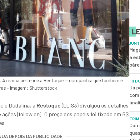
LE
JUNT
Maga
a es
páre
lo. A marca pertence à Restoque — companhia que também é
FII D
Já p
tras - Imagem: Shutterstock
comm
anal
c e Dudalina, a
Restoque
(LLIS3) divulgou os detalhes
ações (follow on). O preço dos papéis foi fixado em R$
TRIM
es.
Com 
quas
UA DEPOIS DA PUBLICIDADE