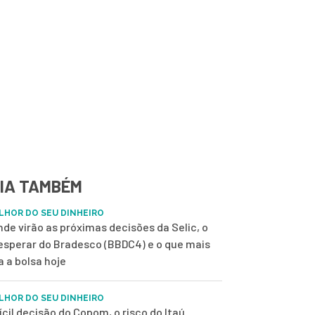
IA TAMBÉM
LHOR DO SEU DINHEIRO
nde virão as próximas decisões da Selic, o
esperar do Bradesco (BBDC4) e o que mais
a a bolsa hoje
LHOR DO SEU DINHEIRO
fícil decisão do Copom, o risco do Itaú