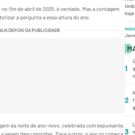
Unib
no fim de abril de 2025, é verdade. Mas a contagem
hoje
torizar a pergunta a essa altura do ano.
INSI
UA DEPOIS DA PUBLICIDADE
Juro
MA
Ú
1
q
N
2
f
g
L
sagem da noite de ano-novo, celebrada com espumante,
3
m
 a serem descumpridas. Para outros, o ano só começa