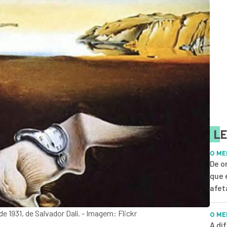
LE
O ME
De o
que 
afet
e 1931, de Salvador Dalí. - Imagem: Flickr
O ME
A di