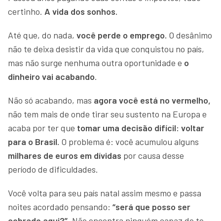
certinho.
A vida dos sonhos.
Até que, do nada,
você perde o emprego.
O desânimo
não te deixa desistir da vida que conquistou no país,
mas não surge nenhuma outra oportunidade e
o
dinheiro vai acabando
.
Não só acabando, mas
agora você está no vermelho,
não tem mais de onde tirar seu sustento na Europa e
acaba por ter que
tomar uma decisão difícil: voltar
para o Brasil.
O problema é: você acumulou alguns
milhares de euros em dívidas
por causa desse
período de dificuldades.
Você volta para seu país natal assim mesmo e passa
noites acordado pensando:
“será que posso ser
cobrado aqui?”
. Não encontra ninguém capaz de te