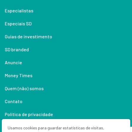
Especialistas
Especiais SD
Guias de investimento
SD branded
Anuncie
Money Times
Quem (não) somos
Contato
Política de privacidade
Lifestyle
Usamos cookies para guardar estatísticas de visitas,