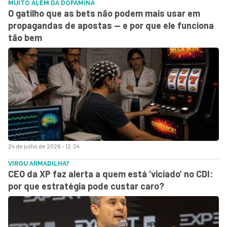
MUITO ALÉM DA DOPAMINA
O gatilho que as bets não podem mais usar em
propagandas de apostas — e por que ele funciona
tão bem
24 de julho de 2026 - 12:24
VIROU ARMADILHA?
CEO da XP faz alerta a quem está ‘viciado’ no CDI:
por que estratégia pode custar caro?