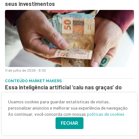
seus investimentos
11 de julho de 2026 - 9:30
CONTEÚDO MARKET MAKERS
Essa inteligência artificial ‘caiu nas graças’ do
mercado, e ela também pode ajudar você a investir
melhor; saiba como
Usamos cookies para guardar estatísticas de visitas,
personalizar anúncios e melhorar sua experiência de navegação.
Ao continuar, você concorda com nossas
políticas de cookies
FECHAR