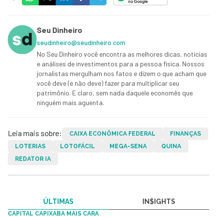
Seu Dinheiro
seudinheiro@seudinheiro.com
No Seu Dinheiro você encontra as melhores dicas, notícias
e análises de investimentos para a pessoa física. Nossos
jornalistas mergulham nos fatos e dizem o que acham que
você deve (e não deve) fazer para multiplicar seu
patrimônio. E claro, sem nada daquele economês que
ninguém mais aguenta.
Leia mais sobre:
CAIXA ECONÔMICA FEDERAL
FINANÇAS
LOTERIAS
LOTOFÁCIL
MEGA-SENA
QUINA
REDATOR IA
ÚLTIMAS
IN$IGHTS
CAPITAL CAPIXABA MAIS CARA