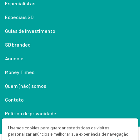
Especialistas
Especiais SD
Guias de investimento
SD branded
Anuncie
Money Times
Quem (não) somos
Contato
Política de privacidade
Lifestyle
Usamos cookies para guardar estatísticas de visitas,
personalizar anúncios e melhorar sua experiência de navegação.