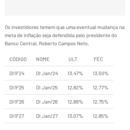
Os investidores temem que uma eventual mudança na
meta de inflação seja defendida pelo presidente do
Banco Central, Roberto Campos Neto,
CÓDIGO
NOME
ULT
FEC
DI1F24
DI Jan/24
13,47%
13,50%
DI1F25
DI Jan/25
12,82%
12,77%
DI1F26
DI Jan/26
12,89%
12,75%
DI1F27
DI Jan/27
13,07%
12,85%