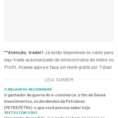
**Atenção, trader!
Já estão disponíveis os robôs para
day-trade automatizado de minicontratos de índice no
Profit. Acesse agora e faça um teste grátis por 7 dias!
LEIA TAMBÉM
O MELHOR DO SEU DINHEIRO
O ganhador da guerra do e-commerce, o fim da Gávea
Investimentos, os dividendos da Petrobras
(PETR3,PETR4): o que você precisa saber hoje
SEXTOU COM O RUY
Uma triste despedida, que pode ser bom sinal para os